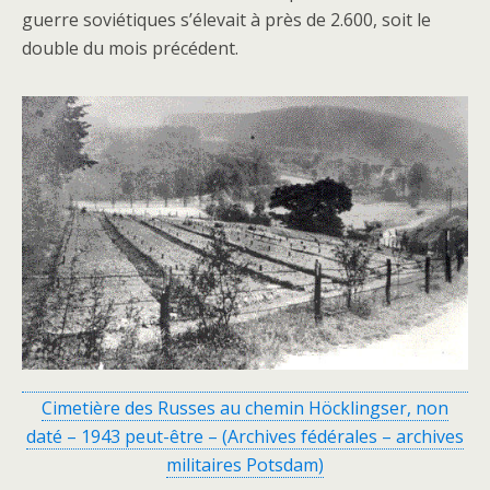
guerre soviétiques s’élevait à près de 2.600, soit le
double du mois précédent.
Cimetière des Russes au chemin Höcklingser, non
daté – 1943 peut-être – (Archives fédérales – archives
militaires Potsdam)