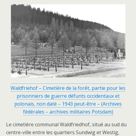
Waldfriehof – Cimetière de la forêt, partie pour les
prisonniers de guerre défunts occidentaux et
polonais, non daté – 1943 peut-être – (Archives
fédérales – archives militaires Potsdam)
Le cimetière communal Waldfriedhof, situé au sud du
centre-ville entre les quartiers Sundwig et Westig,