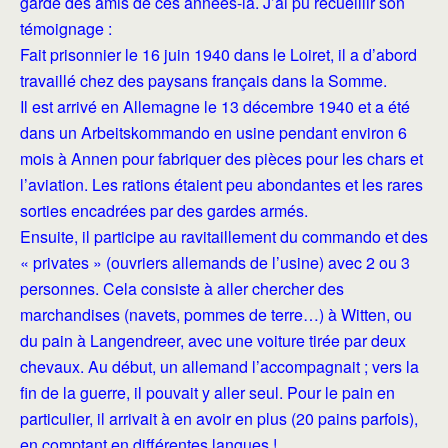
gardé des amis de ces années-là. J’ai pu recueillir son
témoignage :
Fait prisonnier le 16 juin 1940 dans le Loiret, il a d’abord
travaillé chez des paysans français dans la Somme.
Il est arrivé en Allemagne le 13 décembre 1940 et a été
dans un Arbeitskommando en usine pendant environ 6
mois à Annen pour fabriquer des pièces pour les chars et
l’aviation. Les rations étaient peu abondantes et les rares
sorties encadrées par des gardes armés.
Ensuite, il participe au ravitaillement du commando et des
« privates » (ouvriers allemands de l’usine) avec 2 ou 3
personnes. Cela consiste à aller chercher des
marchandises (navets, pommes de terre…) à Witten, ou
du pain à Langendreer, avec une voiture tirée par deux
chevaux. Au début, un allemand l’accompagnait ; vers la
fin de la guerre, il pouvait y aller seul. Pour le pain en
particulier, il arrivait à en avoir en plus (20 pains parfois),
en comptant en différentes langues !