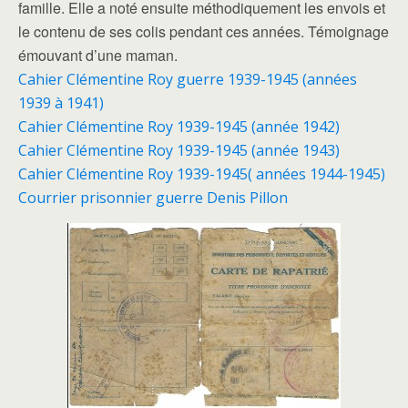
famille. Elle a noté ensuite méthodiquement les envois et
le contenu de ses colis pendant ces années. Témoignage
émouvant d’une maman.
Cahier Clémentine Roy guerre 1939-1945 (années
1939 à 1941)
Cahier Clémentine Roy 1939-1945 (année 1942)
Cahier Clémentine Roy 1939-1945 (année 1943)
Cahier Clémentine Roy 1939-1945( années 1944-1945)
Courrier prisonnier guerre Denis Pillon