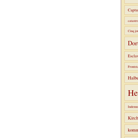
Captu
catastr
Cinq jo
Dor
Escla
Frontst
Halbe
He
Indemni
Kirc
komm