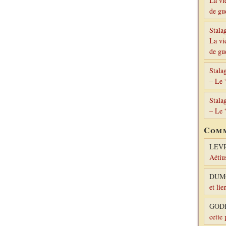
La vi
de gu
Stala
La vi
de gu
Stala
– Le 
Stala
– Le 
Comm
LEV
Aétiu
DUM
et lie
GODI
cette