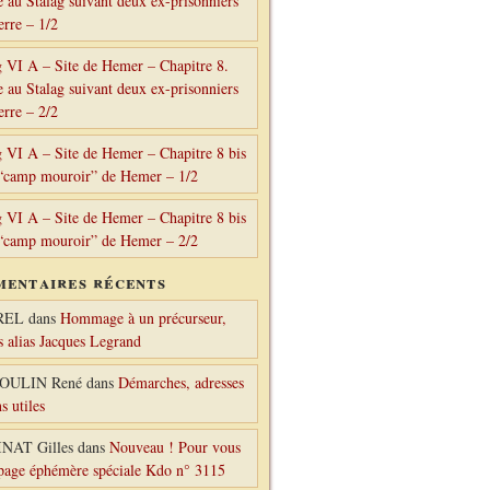
e au Stalag suivant deux ex-prisonniers
erre – 1/2
g VI A – Site de Hemer – Chapitre 8.
e au Stalag suivant deux ex-prisonniers
erre – 2/2
g VI A – Site de Hemer – Chapitre 8 bis
“camp mouroir” de Hemer – 1/2
g VI A – Site de Hemer – Chapitre 8 bis
“camp mouroir” de Hemer – 2/2
entaires récents
REL
dans
Hommage à un précurseur,
s alias Jacques Legrand
OULIN René
dans
Démarches, adresses
ns utiles
NAT Gilles
dans
Nouveau ! Pour vous
 page éphémère spéciale Kdo n° 3115