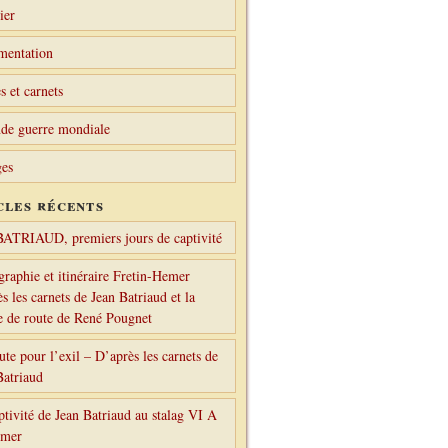
ier
mentation
s et carnets
de guerre mondiale
es
cles récents
BATRIAUD, premiers jours de captivité
graphie et itinéraire Fretin-Hemer
s les carnets de Jean Batriaud et la
le de route de René Pougnet
ute pour l’exil – D’après les carnets de
Batriaud
ptivité de Jean Batriaud au stalag VI A
emer