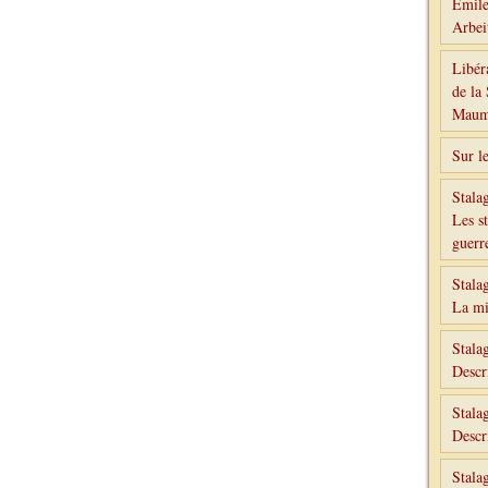
Émile
Arbe
Libér
de la
Maumk
Sur l
Stala
Les st
guerr
Stala
La mi
Stala
Descr
Stala
Descr
Stala