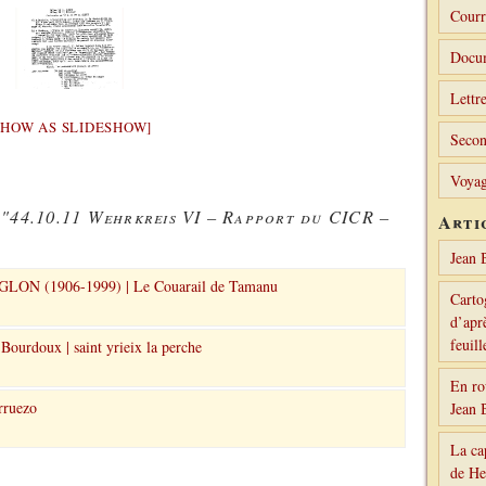
Courr
Docu
Lettre
SHOW AS SLIDESHOW]
Secon
Voyag
 "44.10.11 Wehrkreis VI – Rapport du CICR –
Arti
Jean 
LON (1906-1999) | Le Couarail de Tamanu
Carto
d’aprè
feuil
Bourdoux | saint yrieix la perche
En ro
rruezo
Jean 
La ca
de H