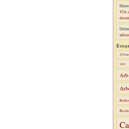
Hamo
VIA d
docum
Delan
adress
Étiq
227ème 
1945
Arb
Arb
Batho
Bocho
Ca