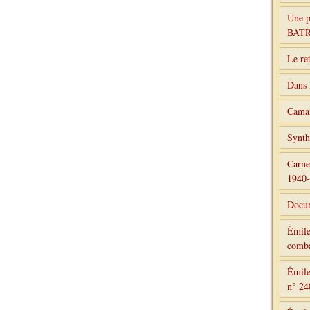
Une p
BAT
Le re
Dans 
Camar
Synth
Carne
1940
Docum
Émile
comba
Émile
n° 24