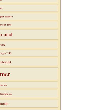
re
ophe minière
urs de Toul
tmund
vage
alag n° 240
rbracht
mer
sation
hhundem
ando