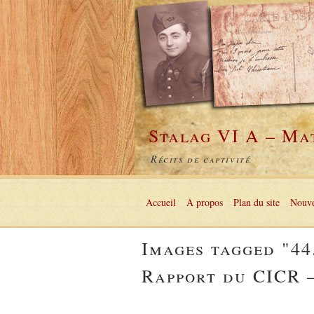
Stalag VI A – Ma
Récits de captivité
Accueil
À propos
Plan du site
Nouve
Images tagged "44
Rapport du CICR –