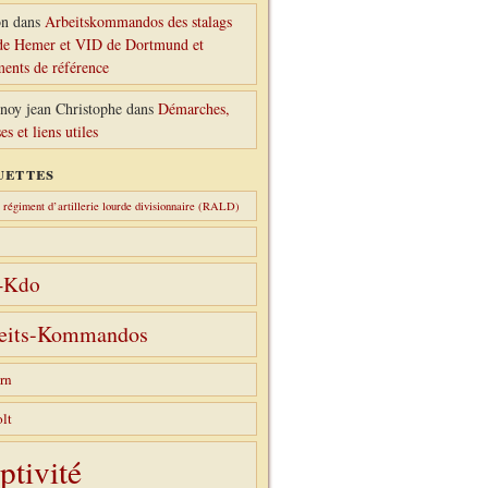
n
dans
Arbeitskommandos des stalags
e Hemer et VID de Dortmund et
ents de référence
noy jean Christophe
dans
Démarches,
es et liens utiles
uettes
régiment d’artillerie lourde divisionnaire (RALD)
-Kdo
eits-Kommandos
rn
lt
ptivité