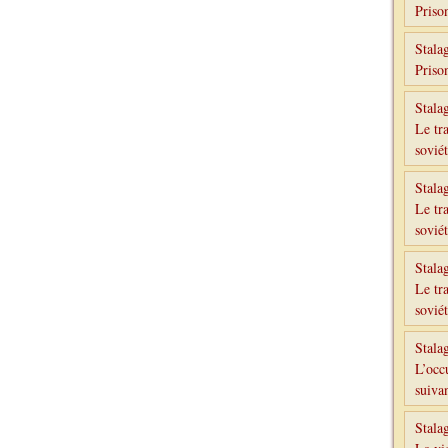
Priso
Stala
Priso
Stala
Le tr
sovié
Stala
Le tr
sovié
Stala
Le tr
sovié
Stala
L’occ
suivan
Stala