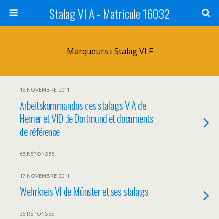
Stalag VI A - Matricule 16032
Marqueurs › Stalag VI F
18 NOVEMBRE 2011
Arbeitskommandos des stalags VIA de
Hemer et VID de Dortmund et documents
de référence
63 RÉPONSES
17 NOVEMBRE 2011
Wehrkreis VI de Münster et ses stalags
36 RÉPONSES