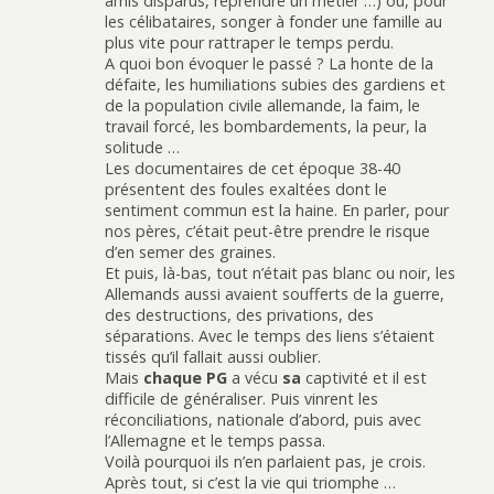
amis disparus, reprendre un métier …) ou, pour
les célibataires, songer à fonder une famille au
plus vite pour rattraper le temps perdu.
A quoi bon évoquer le passé ? La honte de la
défaite, les humiliations subies des gardiens et
de la population civile allemande, la faim, le
travail forcé, les bombardements, la peur, la
solitude …
Les documentaires de cet époque 38-40
présentent des foules exaltées dont le
sentiment commun est la haine. En parler, pour
nos pères, c’était peut-être prendre le risque
d’en semer des graines.
Et puis, là-bas, tout n’était pas blanc ou noir, les
Allemands aussi avaient soufferts de la guerre,
des destructions, des privations, des
séparations. Avec le temps des liens s’étaient
tissés qu’il fallait aussi oublier.
Mais
chaque PG
a vécu
sa
captivité et il est
difficile de généraliser. Puis vinrent les
réconciliations, nationale d’abord, puis avec
l’Allemagne et le temps passa.
Voilà pourquoi ils n’en parlaient pas, je crois.
Après tout, si c’est la vie qui triomphe …