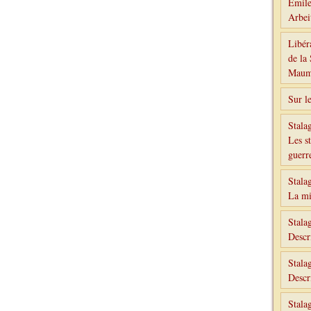
Émile
Arbe
Libér
de la
Maumk
Sur l
Stala
Les st
guerr
Stala
La mi
Stala
Descr
Stala
Descr
Stala