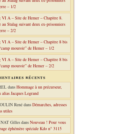
e au Stalag suivant deux ex-prisonniers
erre – 1/2
g VI A – Site de Hemer – Chapitre 8.
e au Stalag suivant deux ex-prisonniers
erre – 2/2
g VI A – Site de Hemer – Chapitre 8 bis
“camp mouroir” de Hemer – 1/2
g VI A – Site de Hemer – Chapitre 8 bis
“camp mouroir” de Hemer – 2/2
entaires récents
REL
dans
Hommage à un précurseur,
s alias Jacques Legrand
OULIN René
dans
Démarches, adresses
ns utiles
NAT Gilles
dans
Nouveau ! Pour vous
 page éphémère spéciale Kdo n° 3115