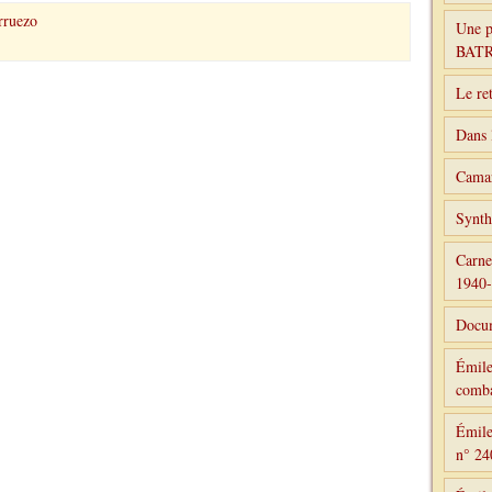
rruezo
Une p
BAT
Le re
Dans 
Camar
Synth
Carne
1940
Docum
Émile
comba
Émile
n° 24