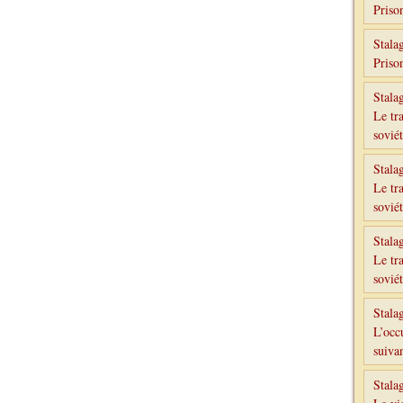
Priso
Stala
Priso
Stala
Le tr
sovié
Stala
Le tr
sovié
Stala
Le tr
sovié
Stala
L’occ
suivan
Stala