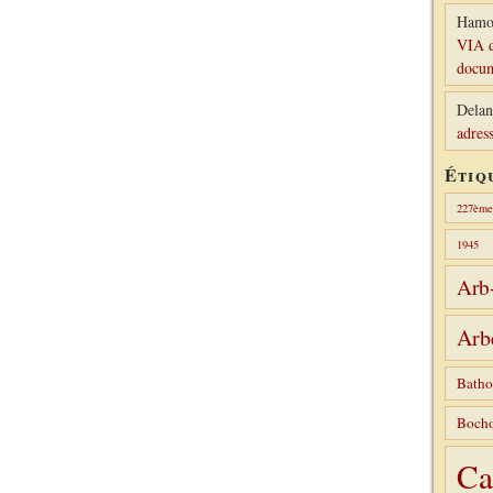
Hamo
VIA d
docum
Delan
adress
Étiq
227ème 
1945
Arb
Arb
Batho
Bocho
Ca