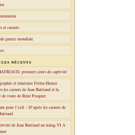
ier
mentation
s et carnets
de guerre mondiale
es
cles récents
BATRIAUD, premiers jours de captivité
graphie et itinéraire Fretin-Hemer
s les carnets de Jean Batriaud et la
le de route de René Pougnet
ute pour l’exil – D’après les carnets de
Batriaud
ptivité de Jean Batriaud au stalag VI A
emer