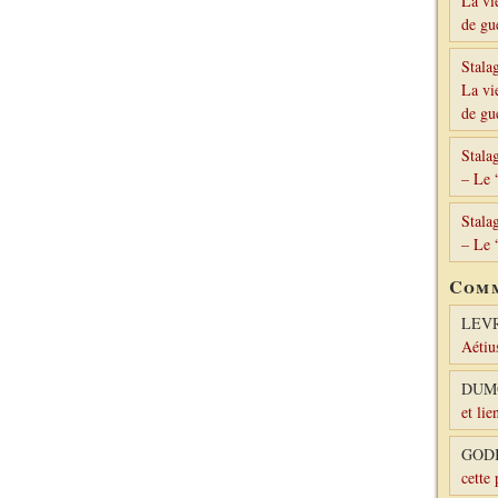
La vi
de gu
Stala
La vi
de gu
Stala
– Le 
Stala
– Le 
Comm
LEV
Aétiu
DUM
et lie
GODI
cette