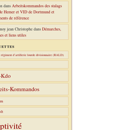
n
dans
Arbeitskommandos des stalags
e Hemer et VID de Dortmund et
ents de référence
noy jean Christophe
dans
Démarches,
es et liens utiles
uettes
régiment d’artillerie lourde divisionnaire (RALD)
-Kdo
eits-Kommandos
rn
lt
ptivité