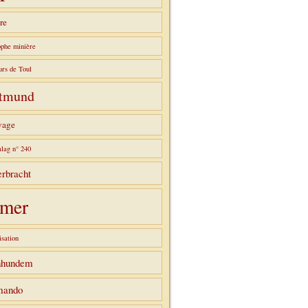
re
ophe minière
urs de Toul
tmund
vage
alag n° 240
rbracht
mer
sation
hhundem
ando