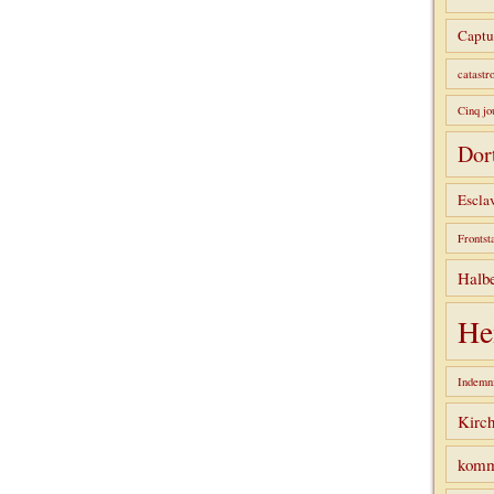
Captu
catastr
Cinq jo
Dor
Escla
Frontst
Halbe
He
Indemni
Kirc
komm