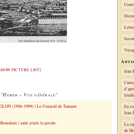
Courr
Docu
Lettre
Secon
Voyag
Arti
SHOW PICTURE LIST]
Jean 
Carto
d’aprè
 "Hemer – Vue générale"
feuil
LON (1906-1999) | Le Couarail de Tamanu
En ro
Jean 
Bourdoux | saint yrieix la perche
La ca
de H