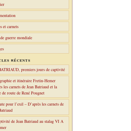
ier
mentation
s et carnets
de guerre mondiale
es
cles récents
BATRIAUD, premiers jours de captivité
graphie et itinéraire Fretin-Hemer
s les carnets de Jean Batriaud et la
le de route de René Pougnet
ute pour l’exil – D’après les carnets de
Batriaud
ptivité de Jean Batriaud au stalag VI A
emer