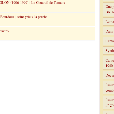
LON (1906-1999) | Le Couarail de Tamanu
Une p
BAT
Bourdoux | saint yrieix la perche
Le re
rruezo
Dans 
Camar
Synth
Carne
1940
Docum
Émile
comba
Émile
n° 24