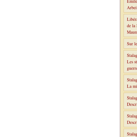
Émile
Arbe
Libér
de la
Maumk
Sur l
Stala
Les st
guerr
Stala
La mi
Stala
Descr
Stala
Descr
Stala