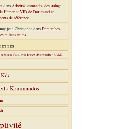
n
dans
Arbeitskommandos des stalags
e Hemer et VID de Dortmund et
ents de référence
noy jean Christophe
dans
Démarches,
es et liens utiles
uettes
régiment d’artillerie lourde divisionnaire (RALD)
-Kdo
eits-Kommandos
rn
lt
ptivité