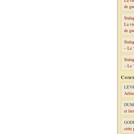
La vi
de gu
Stala
La vi
de gu
Stala
– Le 
Stala
– Le 
Comm
LEV
Aétiu
DUM
et lie
GODI
cette