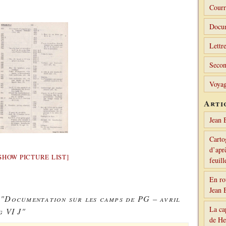
Courr
Docu
Lettre
Secon
Voyag
Arti
Jean 
Carto
d’aprè
SHOW PICTURE LIST]
feuil
En ro
Jean 
 "Documentation sur les camps de PG – avril
La ca
g VI J"
de H