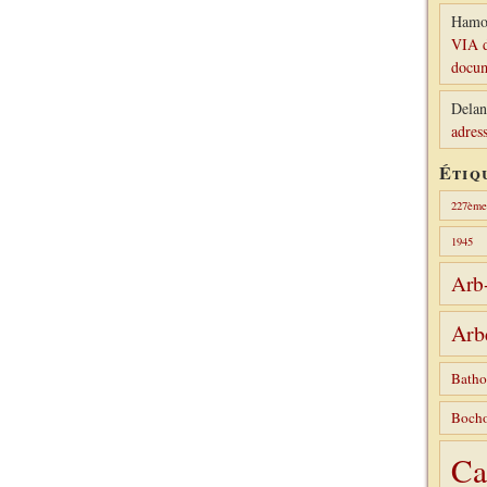
Hamo
VIA d
docum
Delan
adress
Étiq
227ème 
1945
Arb
Arb
Batho
Bocho
Ca