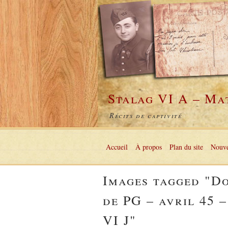
Stalag VI A – Ma
Récits de captivité
Accueil
À propos
Plan du site
Nouve
Images tagged "D
de PG – avril 45 
VI J"