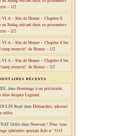
e au Stalag suivant deux ex-prisonniers
erre – 1/2
g VI A – Site de Hemer – Chapitre 8.
e au Stalag suivant deux ex-prisonniers
erre – 2/2
g VI A – Site de Hemer – Chapitre 8 bis
“camp mouroir” de Hemer – 1/2
g VI A – Site de Hemer – Chapitre 8 bis
“camp mouroir” de Hemer – 2/2
entaires récents
REL
dans
Hommage à un précurseur,
s alias Jacques Legrand
OULIN René
dans
Démarches, adresses
ns utiles
NAT Gilles
dans
Nouveau ! Pour vous
 page éphémère spéciale Kdo n° 3115