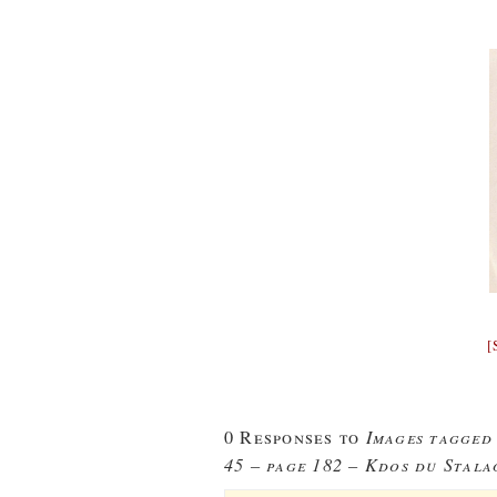
[
Images tagged
0 Responses to
45 – page 182 – Kdos du Stala