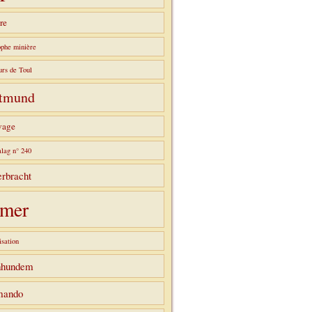
re
ophe minière
urs de Toul
tmund
vage
alag n° 240
rbracht
mer
sation
hhundem
ando