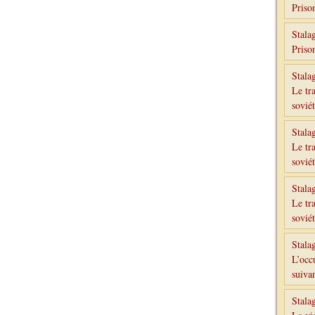
Priso
Stala
Priso
Stala
Le tr
sovié
Stala
Le tr
sovié
Stala
Le tr
sovié
Stala
L’occ
suivan
Stala