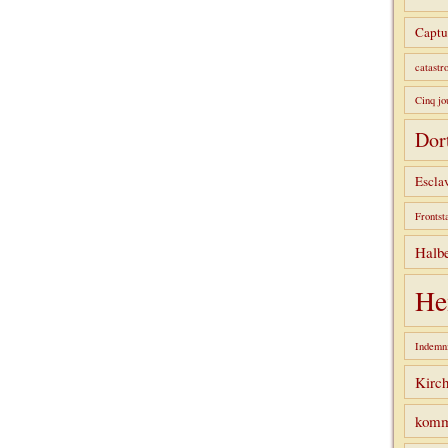
Captu
catastr
Cinq jo
Dor
Escla
Frontst
Halbe
He
Indemni
Kirc
komm