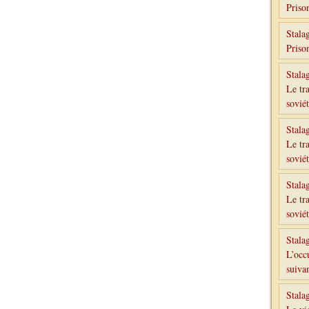
Priso
Stala
Priso
Stala
Le tr
sovié
Stala
Le tr
sovié
Stala
Le tr
sovié
Stala
L’occ
suivan
Stala