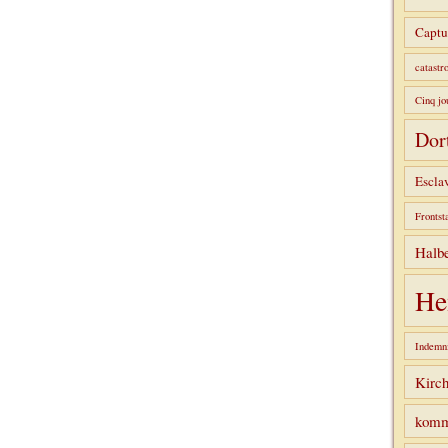
Captu
catastr
Cinq jo
Dor
Escla
Frontst
Halbe
He
Indemni
Kirc
komm