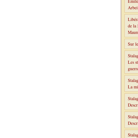
Émile
Arbe
Libér
de la
Maumk
Sur l
Stala
Les st
guerr
Stala
La mi
Stala
Descr
Stala
Descr
Stala