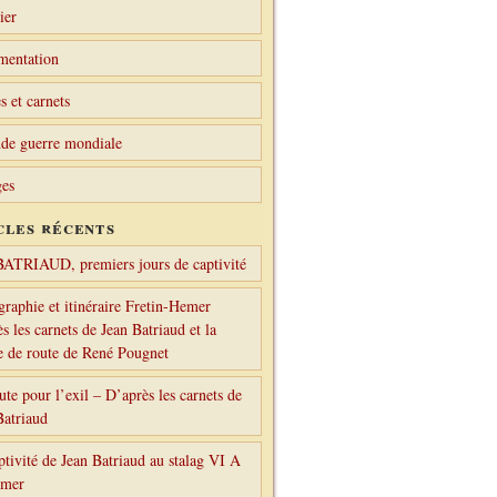
ier
mentation
s et carnets
de guerre mondiale
es
cles récents
BATRIAUD, premiers jours de captivité
graphie et itinéraire Fretin-Hemer
s les carnets de Jean Batriaud et la
le de route de René Pougnet
ute pour l’exil – D’après les carnets de
Batriaud
ptivité de Jean Batriaud au stalag VI A
emer