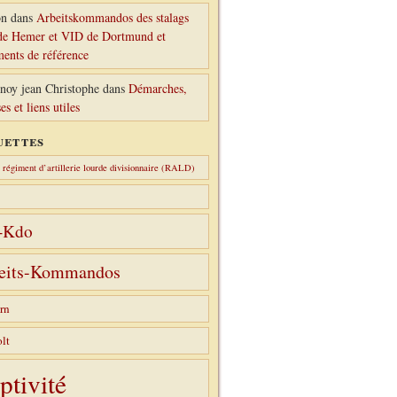
n
dans
Arbeitskommandos des stalags
e Hemer et VID de Dortmund et
ents de référence
noy jean Christophe
dans
Démarches,
es et liens utiles
uettes
régiment d’artillerie lourde divisionnaire (RALD)
-Kdo
eits-Kommandos
rn
lt
ptivité