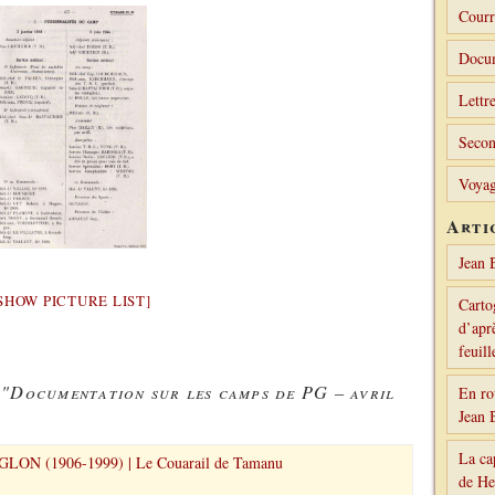
Courr
Docu
Lettre
Secon
Voyag
Arti
Jean 
SHOW PICTURE LIST]
Carto
d’aprè
feuil
 "Documentation sur les camps de PG – avril
En ro
Jean 
La ca
LON (1906-1999) | Le Couarail de Tamanu
de H