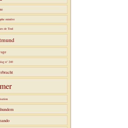
re
ophe minière
urs de Toul
tmund
vage
alag n° 240
rbracht
mer
sation
hhundem
ando