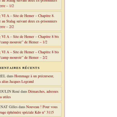
e au Stalag suivant deux ex-prisonniers
erre – 1/2
g VI A – Site de Hemer – Chapitre 8.
e au Stalag suivant deux ex-prisonniers
erre – 2/2
g VI A – Site de Hemer – Chapitre 8 bis
“camp mouroir” de Hemer – 1/2
g VI A – Site de Hemer – Chapitre 8 bis
“camp mouroir” de Hemer – 2/2
entaires récents
REL
dans
Hommage à un précurseur,
s alias Jacques Legrand
OULIN René
dans
Démarches, adresses
ns utiles
NAT Gilles
dans
Nouveau ! Pour vous
 page éphémère spéciale Kdo n° 3115