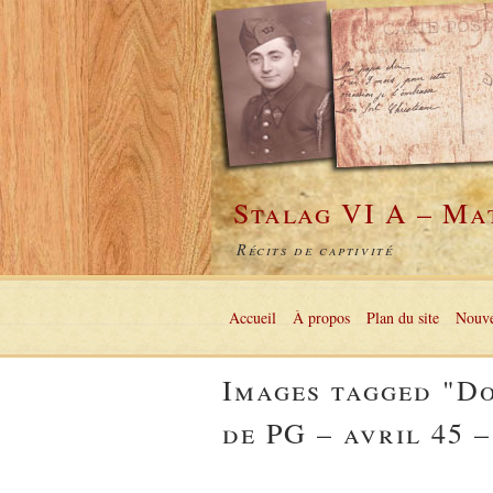
Stalag VI A – Ma
Récits de captivité
Accueil
À propos
Plan du site
Nouve
Images tagged "D
de PG – avril 45 