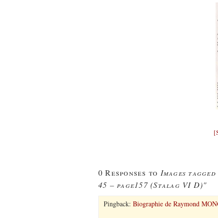
[
Images tagged
0 Responses to
45 – page157 (Stalag VI D)"
Pingback:
Biographie de Raymond MONG