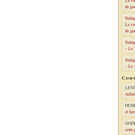
La vi
de gu
Stala
La vi
de gu
Stala
– Le 
Stala
– Le 
Comm
LEV
Aétiu
DUM
et lie
GODI
cette