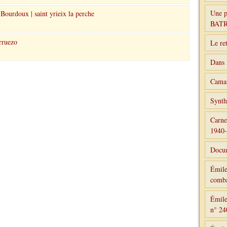
Une p
Bourdoux | saint yrieix la perche
BAT
rruezo
Le re
Dans 
Camar
Synth
Carne
1940
Docum
Émile
comba
Émile
n° 24